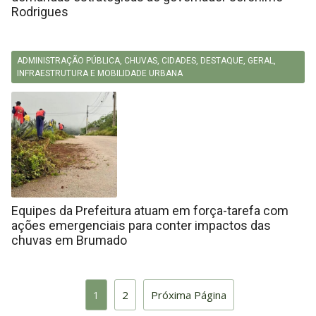
Rodrigues
ADMINISTRAÇÃO PÚBLICA
,
CHUVAS
,
CIDADES
,
DESTAQUE
,
GERAL
,
INFRAESTRUTURA E MOBILIDADE URBANA
Equipes da Prefeitura atuam em força-tarefa com
ações emergenciais para conter impactos das
chuvas em Brumado
1
2
Próxima Página