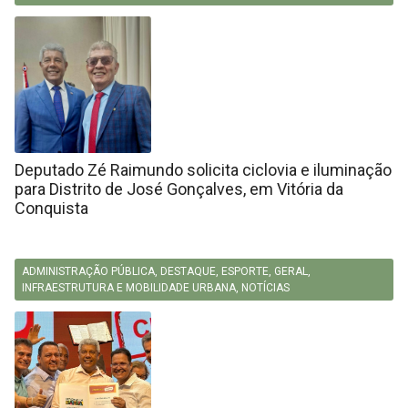
Deputado Zé Raimundo solicita ciclovia e iluminação
para Distrito de José Gonçalves, em Vitória da
Conquista
ADMINISTRAÇÃO PÚBLICA
,
DESTAQUE
,
ESPORTE
,
GERAL
,
INFRAESTRUTURA E MOBILIDADE URBANA
,
NOTÍCIAS