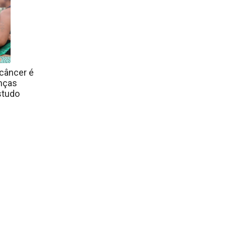
 câncer é
anças
studo