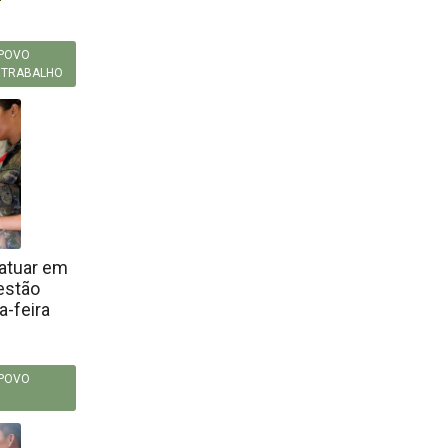
POVO
,
TRABALHO
 atuar em
estão
a-feira
POVO