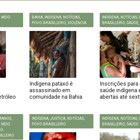
,
MEIO
BAHIA
,
INDÍGENA
,
NOTÍCIAS
,
INDÍGENA
,
NOTÍCIAS
,
POVO BRASILLEIRO
,
VIOLÊNCIA
BRASILLEIRO
,
SAÚDE
Indígena pataxó é
Inscrições para
assassinado em
saúde indígena 
etróleo
comunidade na Bahia
abertas até sext
UMANOS
,
INDÍGENA
,
JUSTIÇA
,
NOTÍCIAS
,
INDÍGENA
,
NOTÍCIAS
,
,
MEIO
POVO BRASILLEIRO
BRASILLEIRO
,
SAÚDE
ÃO
,
ILLEIRO