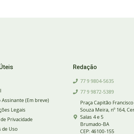
Úteis
Redação
77 9 9804-5635
l
77 9 9872-5389
 Assinante (Em breve)
Praça Capitão Francisco
ções Legais
Souza Meira, nº 164, Ce
Salas 4 e 5
a de Privacidade
Brumado-BA
 de Uso
CEP: 46100-155