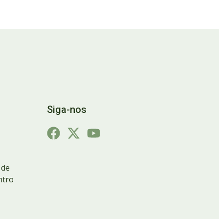
Siga-nos
 de
ntro