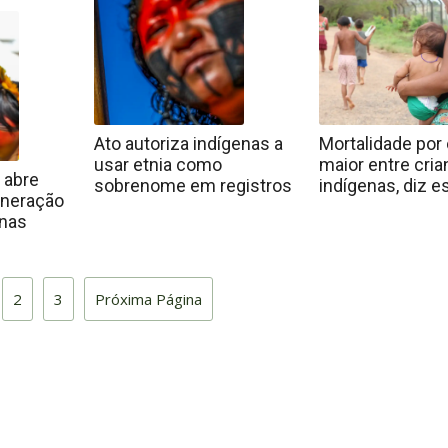
Ato autoriza indígenas a
Mortalidade por
usar etnia como
maior entre cri
 abre
sobrenome em registros
indígenas, diz e
ineração
enas
2
3
Próxima Página