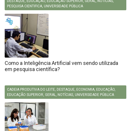
DESTAQUE
,
EDUCAÇÃO
,
EDUCAÇÃO SUPERIOR
,
GERAL
,
NOTÍCIAS
,
PESQUISA CIENTIFICA
,
UNIVERSIDADE PÚBLICA
Como a Inteligência Artificial vem sendo utilizada
em pesquisa científica?
CADEIA PRODUTIVA DO LEITE
,
DESTAQUE
,
ECONOMIA
,
EDUCAÇÃO
,
EDUCAÇÃO SUPERIOR
,
GERAL
,
NOTÍCIAS
,
UNIVERSIDADE PÚBLICA