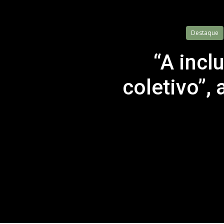
Destaque
“A incl
coletivo”,