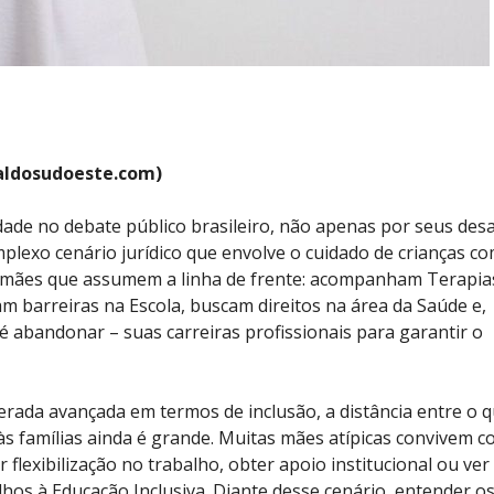
aldosudoeste.com)
dade no debate público brasileiro, não apenas por seus desa
plexo cenário jurídico que envolve o cuidado de crianças c
as mães que assumem a linha de frente: acompanham Terapia
 barreiras na Escola, buscam direitos na área da Saúde e,
é abandonar – suas carreiras profissionais para garantir o
derada avançada em termos de inclusão, a distância entre o 
 às famílias ainda é grande. Muitas mães atípicas convivem c
r flexibilização no trabalho, obter apoio institucional ou ver
lhos à Educação Inclusiva. Diante desse cenário, entender o