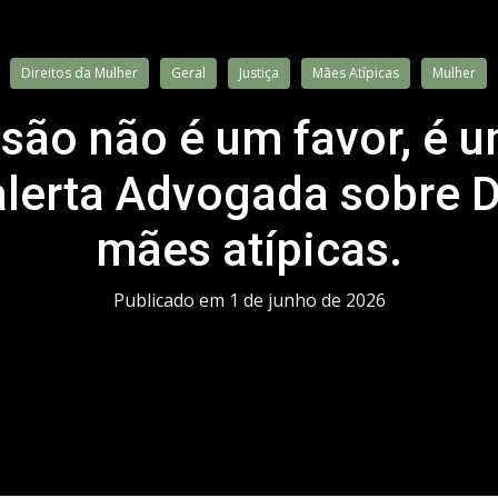
Direitos da Mulher
Geral
Justiça
Mães Atípicas
Mulher
usão não é um favor, é 
 alerta Advogada sobre D
mães atípicas.
Publicado em
1 de junho de 2026