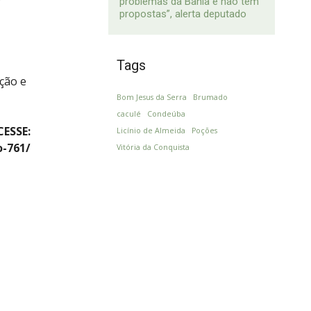
problemas da Bahia e não tem
propostas”, alerta deputado
Tags
ação e
Bom Jesus da Serra
Brumado
caculé
Condeúba
ESSE:
Licínio de Almeida
Poções
o-761/
Vitória da Conquista