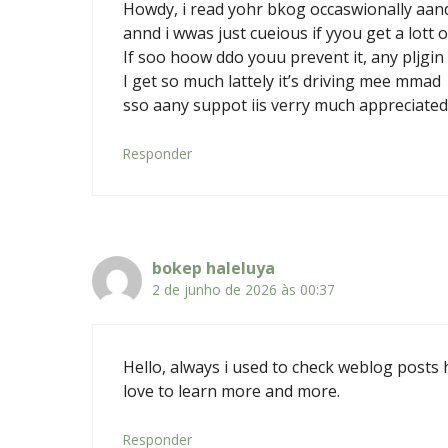
Howdy, i read yohr bkog occaswionally aand
annd i wwas just cueious if yyou get a lot
If soo hoow ddo youu prevent it, any pljg
I get so much lattely it’s driving mee mmad
sso aany suppot iis verry much appreciated
Responder
bokep haleluya
2 de junho de 2026 às 00:37
Hello, always i used to check weblog posts h
love to learn more and more.
Responder