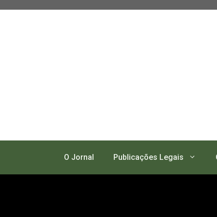
Pular
para
o
conteúdo
O Jornal
Publicações Legais