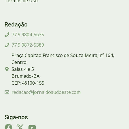
Termos de Uso
Redação
77 9 9804-5635
77 9 9872-5389
Praça Capitão Francisco de Souza Meira, nº 164,
Centro
Salas 4 e 5
Brumado-BA
CEP: 46100-155
redacao@jornaldosudoeste.com
Siga-nos