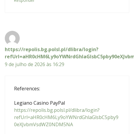
Responder
https://repolis.bg.polsl.pl/dlibra/login?
refUrl=aHR0cHM6Ly9oYWNrdGhlaGlsbC5pby90eXJv
9 de julho de 2026 às 16:29
References:
Legiano Casino PayPal
https://repolis.bg.polsl.pl/dlibra/login?
refUrl=aHR0cHM6Ly9oYWNrdGhlaGlsbC5pby9
0eXJvbmVsdWZ0NDM5NA