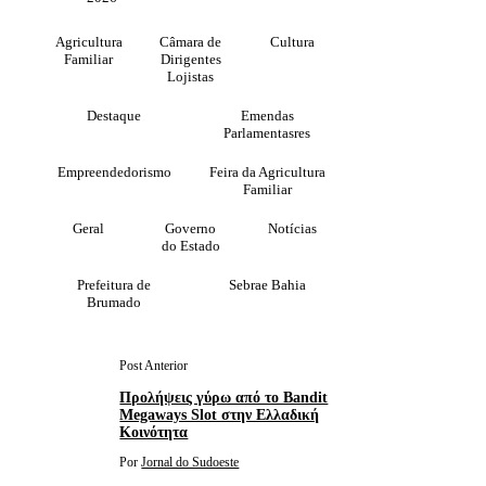
Agricultura
Câmara de
Cultura
Familiar
Dirigentes
Lojistas
Destaque
Emendas
Parlamentasres
Empreendedorismo
Feira da Agricultura
Familiar
Geral
Governo
Notícias
do Estado
Prefeitura de
Sebrae Bahia
Brumado
Post Anterior
Προλήψεις γύρω από το Bandit
Megaways Slot στην Ελλαδική
Κοινότητα
Por
Jornal do Sudoeste