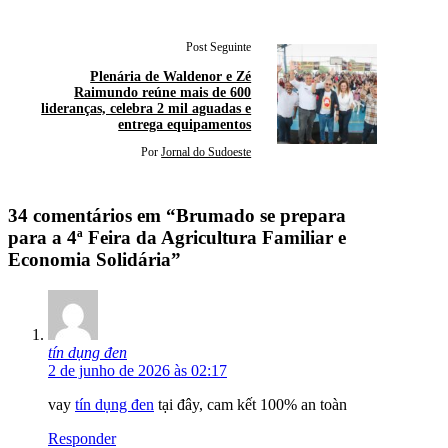
Post Seguinte
Plenária de Waldenor e Zé
Raimundo reúne mais de 600
lideranças, celebra 2 mil aguadas e
entrega equipamentos
Por
Jornal do Sudoeste
34 comentários em “Brumado se prepara
para a 4ª Feira da Agricultura Familiar e
Economia Solidária”
tín dụng đen
2 de junho de 2026 às 02:17
vay
tín dụng đen
tại đây, cam kết 100% an toàn
Responder