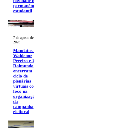
novidade na
permanência
estudantil
7 de agosto de
2026
Mandatos de
Waldenor
Pereira e Zé
Raimundo
encerram
ciclo de
plenárias
virtuais com
foco na
organização
da
campanha
eleitoral