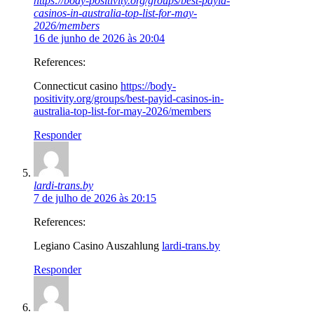
https://body-positivity.org/groups/best-payid-
casinos-in-australia-top-list-for-may-
2026/members
16 de junho de 2026 às 20:04
References:
Connecticut casino
https://body-
positivity.org/groups/best-payid-casinos-in-
australia-top-list-for-may-2026/members
Responder
lardi-trans.by
7 de julho de 2026 às 20:15
References:
Legiano Casino Auszahlung
lardi-trans.by
Responder