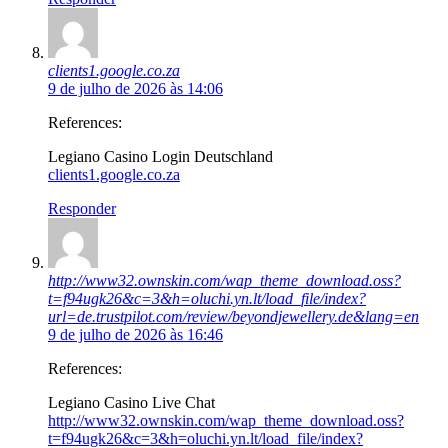
clients1.google.co.za
9 de julho de 2026 às 14:06
References:
Legiano Casino Login Deutschland
clients1.google.co.za
Responder
http://www32.ownskin.com/wap_theme_download.oss?
t=f94ugk26&c=3&h=oluchi.yn.lt/load_file/index?
url=de.trustpilot.com/review/beyondjewellery.de&lang=en
9 de julho de 2026 às 16:46
References:
Legiano Casino Live Chat
http://www32.ownskin.com/wap_theme_download.oss?
t=f94ugk26&c=3&h=oluchi.yn.lt/load_file/index?