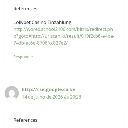
References:
Lollybet Casino Einzahlung
http://wored.school2100.com/bitrix/redirect.ph
p?goto=http://urlscan.io/result/019f2cb6-e4ba-
74db-ac6e-8706fcc827e2/
Responder
http://cse.google.co.ke
14 de julho de 2026 às 20:28
References: