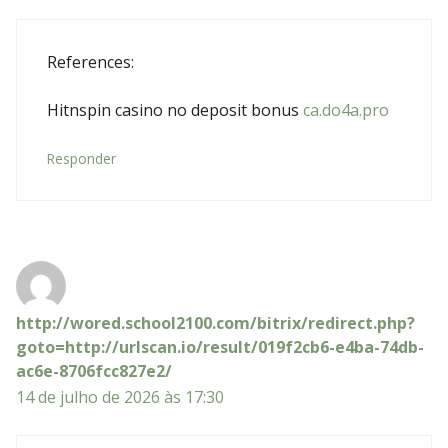
References:
Hitnspin casino no deposit bonus
ca.do4a.pro
Responder
http://wored.school2100.com/bitrix/redirect.php?
goto=http://urlscan.io/result/019f2cb6-e4ba-74db-
ac6e-8706fcc827e2/
14 de julho de 2026 às 17:30