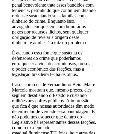
penal benevolente trata esses bandidos com
leniência, permitindo que continuem ditando
ordens e sustentando suas famílias com
dinheiro do crime. Enquanto isso,
advogados enriquecem com honorários
pagos por recursos ilícitos, sem qualquer
obrigação de revelar a origem desse
dinheiro, e aqui está a raiz do problema.
É atacando essa fonte que sustenta os
defensores do crime que poderíamos
enfraquecer a vida dos criminosos, ou seja,
o poder econômico das facções, mas a
legislação brasileira fecha os olhos.
Casos como os de Fernandinho Beira-Mar e
Marcola mostram que, mesmo presos, eles
seguem desafiando o Estado e custando
milhões aos cofres públicos. A impressão
que fica é que nossas autoridades têm medo
de enfrentar de verdade essa bandidagem. E
não podemos esquecer que dentro do
Legislativo há representantes dessas facções,
como o ex-deputado
estadual fluminense TH Joias, hoje atrás das