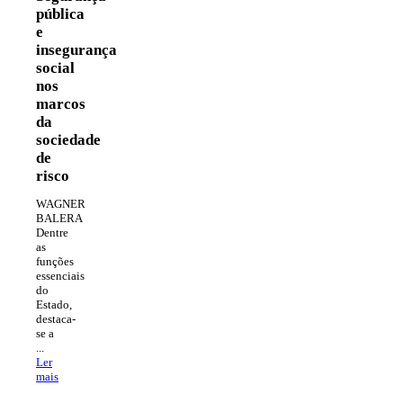
pública
e
insegurança
social
nos
marcos
da
sociedade
de
risco
WAGNER
BALERA
Dentre
as
funções
essenciais
do
Estado,
destaca-
se a
...
Ler
mais