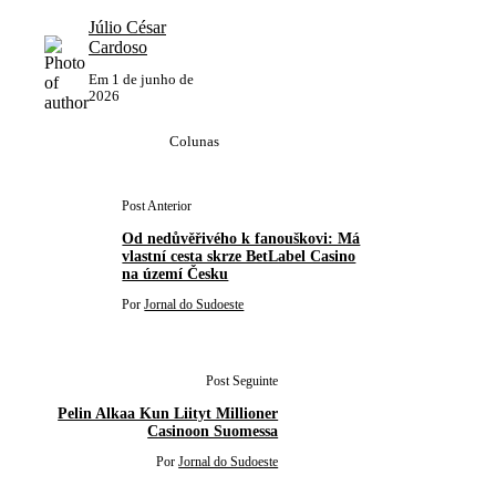
Júlio César
Cardoso
Em
1 de junho de
2026
Colunas
Post Anterior
Od nedůvěřivého k fanouškovi: Má
vlastní cesta skrze BetLabel Casino
na území Česku
Por
Jornal do Sudoeste
Post Seguinte
Pelin Alkaa Kun Liityt Millioner
Casinoon Suomessa
Por
Jornal do Sudoeste