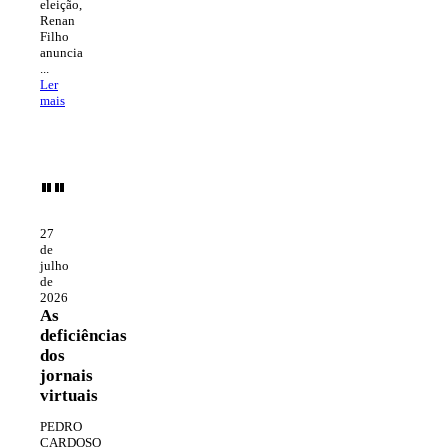
eleição,
Renan
Filho
anuncia
...
Ler
mais
""
27
de
julho
de
2026
As
deficiências
dos
jornais
virtuais
PEDRO
CARDOSO